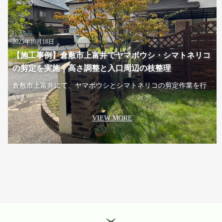
2025年10月18日
【施工事例】倉敷市上富井でヤマボウシ・シマトネリコ
の剪定を実施｜高さ調整と入口周辺の枝整理
倉敷市上富井にて、ヤマボウシとシマトネリコの剪定作業を行
いま...
VIEW MORE