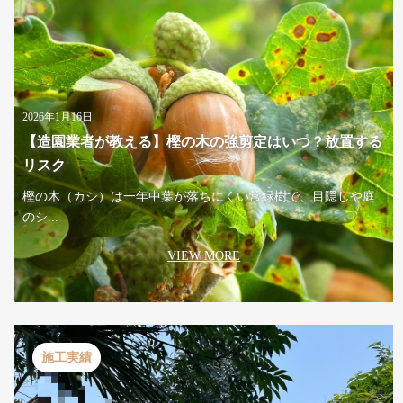
2026年1月16日
【造園業者が教える】樫の木の強剪定はいつ？放置する
リスク
樫の木（カシ）は一年中葉が落ちにくい常緑樹で、目隠しや庭
のシ...
VIEW MORE
施工実績