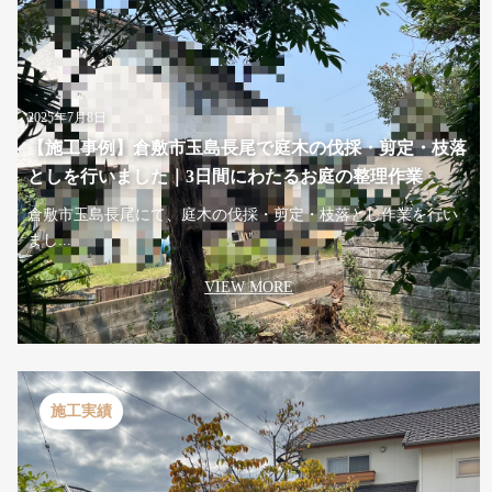
2025年7月8日
【施工事例】倉敷市玉島長尾で庭木の伐採・剪定・枝落
としを行いました｜3日間にわたるお庭の整理作業
倉敷市玉島長尾にて、庭木の伐採・剪定・枝落とし作業を行い
まし...
VIEW MORE
施工実績