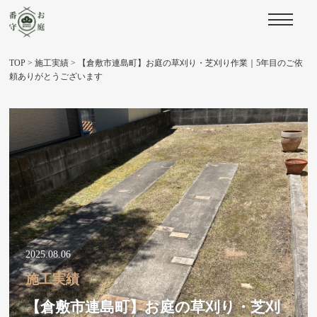
TOP
>
施工実績
>
【倉敷市連島町】お庭の草刈り・芝刈り作業｜5年目のご依
頼ありがとうございます
2025.08.06
施工実績
【倉敷市連島町】お庭の草刈り・芝刈