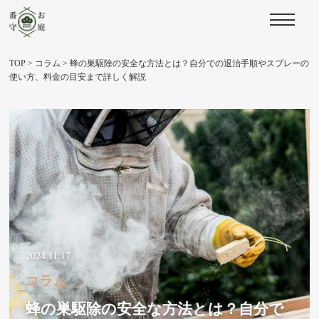
TOP
>
コラム
>
蜂の巣駆除の安全な方法とは？自分での退治手順やスプレーの
使い方、料金の目安まで詳しく解説
2024.11.17
コラム
蜂の巣駆除の安全な方法とは？自分で