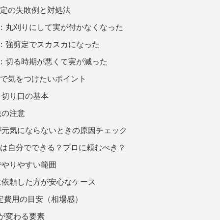
剪定の失敗例と対処法
1：丸刈りにして実が付かなくなった
2：強剪定でスカスカになった
3：切る時期が悪くて実が減った
定で気をつけたいポイント
と切り口の基本
虫の注意
が元気にならないときの原因チェック
定は自分でできる？プロに頼むべき？
でやりやすい範囲
に依頼した方が安心なケース
定費用の目安（相場感）
が変わる要素