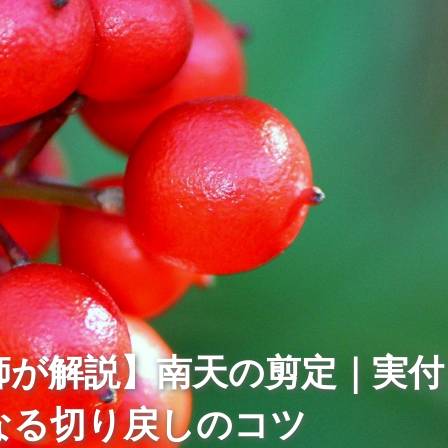
師が解説】南天の剪定｜実付
なる切り戻しのコツ