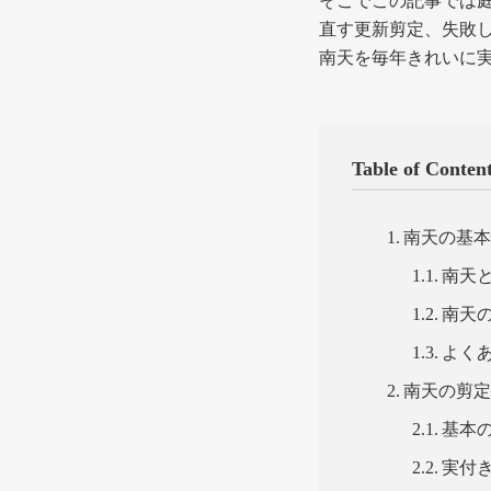
そこでこの記事では
直す更新剪定、失敗
南天を毎年きれいに
Table of Conten
南天の基
南天
南天
よく
南天の剪
基本
実付