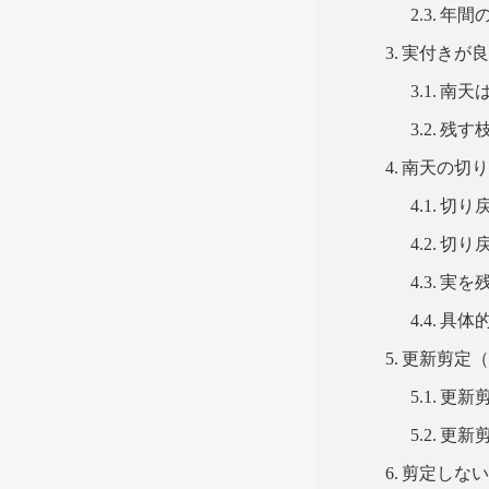
年間
実付きが
南天
残す
南天の切
切り
切り
実を
具体
更新剪定
更新
更新
剪定しな