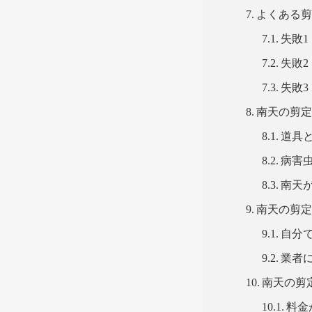
よくある
失敗
失敗
失敗
南天の剪
道具
病害
南天
南天の剪
自分
業者
南天の剪
料金