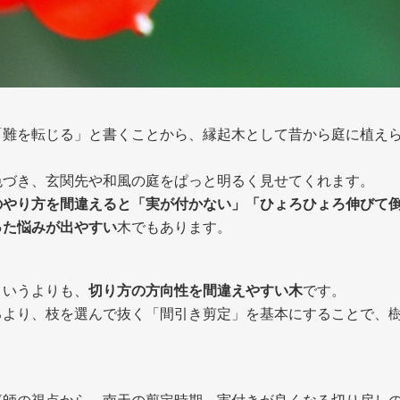
「難を転じる」と書くことから、縁起木として昔から庭に植え
色づき、玄関先や和風の庭をぱっと明るく見せてくれます。
のやり方を間違えると「実が付かない」「ひょろひょろ伸びて
った悩みが出やすい
木でもあります。
というよりも、
切り方の方向性を間違えやすい木
です。
るより、枝を選んで抜く「間引き剪定」を基本にすることで、