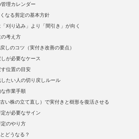
の管理カレンダー
良くなる剪定の基本方針
は「刈り込み」より「間引き」が向く
枝の考え方
り戻しのコツ（実付き改善の要点）
戻しが必要なケース
戻す位置の目安
残したい人の切り戻しルール
的な作業手順
（古い株の立て直し）で実付きと樹形を復活させる
剪定が必要なサイン
剪定のやり方
いとどうなる？