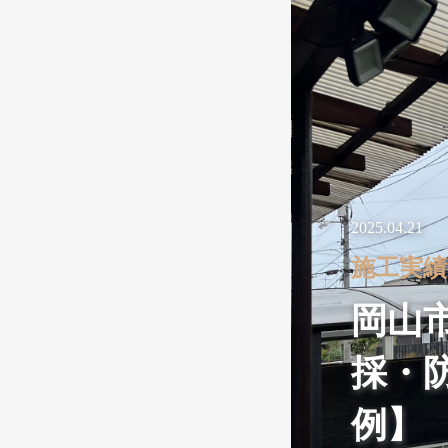
2025.04.21
施工実績
岡山
採・
例】