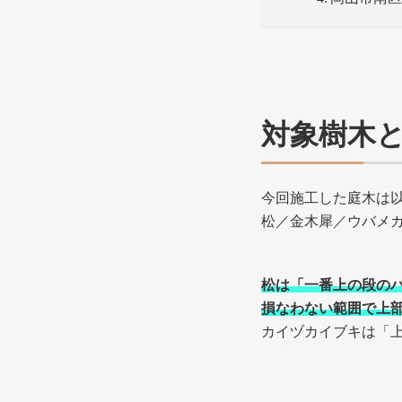
対象樹木
今回施工した庭木は
松／金木犀／ウバメ
松は「一番上の段の
損なわない範囲で上
カイヅカイブキは「