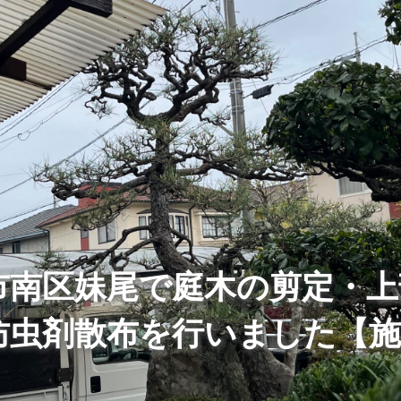
市南区妹尾で庭木の剪定・上
防虫剤散布を行いました【施