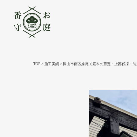
TOP
>
施工実績
>
岡山市南区妹尾で庭木の剪定・上部伐採・防