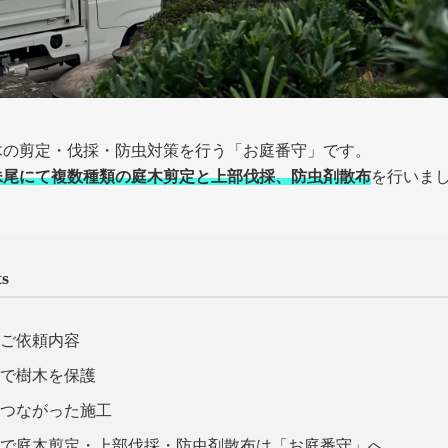
木の剪定・伐採・防虫対策を行う「お庭番守」です。
妹尾にて複数種類の庭木剪定と上部伐採、防虫剤散布
を行いま
ts
とご依頼内容
布で樹木を保護
につながった施工
区で庭木剪定・上部伐採・防虫剤散布は「お庭番守」へ