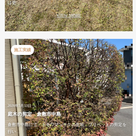
は更...
VIEW MORE
施工実績
2026年5月13日
庭木の剪定 倉敷市中島
倉敷市中島にて、トキワマンサクの生垣、プリペットの剪定を
行い...