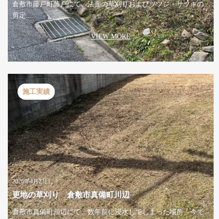
倉敷市藤戸町藤戸にて、法面の草刈りおよびツツジ・サツキの
剪定...
VIEW MORE
施工実績
2026年4月23日
更地の草刈り 倉敷市真備町川辺
倉敷市真備町川辺にて、数年前に浸水してしまった場所、今で