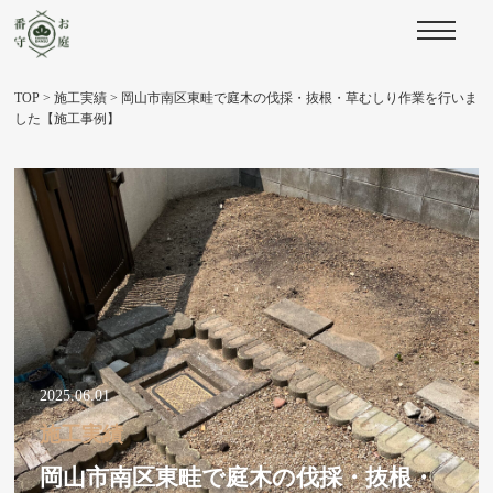
TOP
>
施工実績
>
岡山市南区東畦で庭木の伐採・抜根・草むしり作業を行いま
した【施工事例】
2025.06.01
施工実績
岡山市南区東畦で庭木の伐採・抜根・