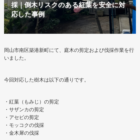
採｜倒木リスクのある紅葉を安全に対
応した事例
岡山市南区築港新町にて、庭木の剪定および伐採作業を行
いました。
今回対応した樹木は以下の通りです。
・紅葉（もみじ）の剪定
・サザンカの剪定
・アセビの剪定
・モッコクの伐採
・金木犀の伐採