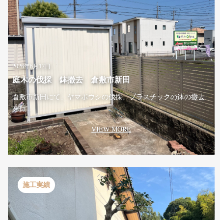
2026年6月17日
庭木の伐採 鉢撤去 倉敷市新田
倉敷市新田にて、ヤマボウシの伐採、プラスチックの鉢の撤去
を行...
VIEW MORE
施工実績