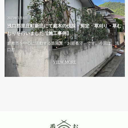
2025年5月8日
浅口郡里庄町新庄にて庭木の伐採・剪定・草刈り・草む
しりを行いました【施工事例】
倉敷市を中心に活動する造園業「お庭番守」です。今回は、浅
口郡...
VIEW MORE