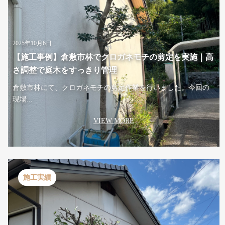
2025年10月6日
【施工事例】倉敷市林でクロガネモチの剪定を実施｜高
さ調整で庭木をすっきり管理
倉敷市林にて、クロガネモチの剪定作業を行いました。今回の
現場...
VIEW MORE
施工実績