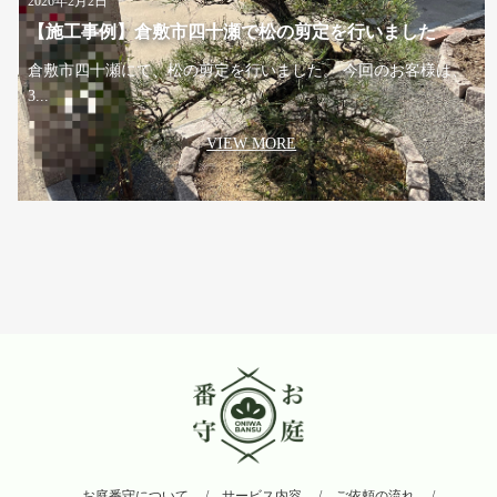
2026年2月2日
【施工事例】倉敷市四十瀬で松の剪定を行いました
倉敷市四十瀬にて、松の剪定を行いました。 今回のお客様は、
3...
VIEW MORE
お庭番守について
サービス内容
ご依頼の流れ