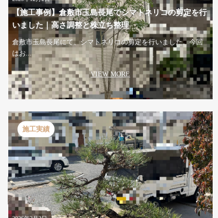
【施工事例】倉敷市玉島長尾でシマトネリコの剪定を行
いました｜高さ調整と株立ち整理
倉敷市玉島長尾にて、シマトネリコの剪定を行いました。今回
はお...
VIEW MORE
施工実績