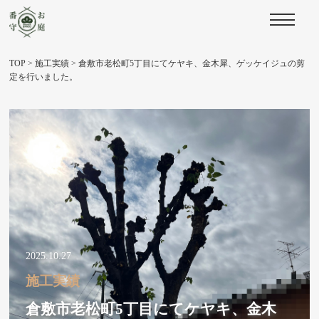
TOP
>
施工実績
>
倉敷市老松町5丁目にてケヤキ、金木犀、ゲッケイジュの剪
定を行いました。
2025.10.27
施工実績
倉敷市老松町5丁目にてケヤキ、金木