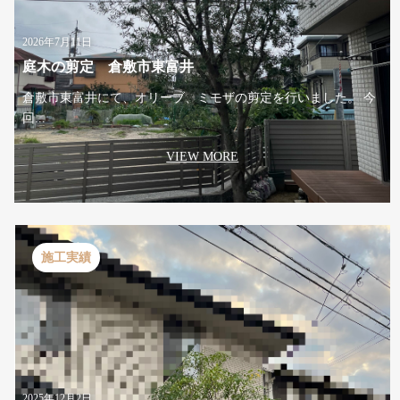
2026年7月11日
庭木の剪定 倉敷市東富井
倉敷市東富井にて、オリーブ、ミモザの剪定を行いました。 今
回...
VIEW MORE
施工実績
2025年12月2日