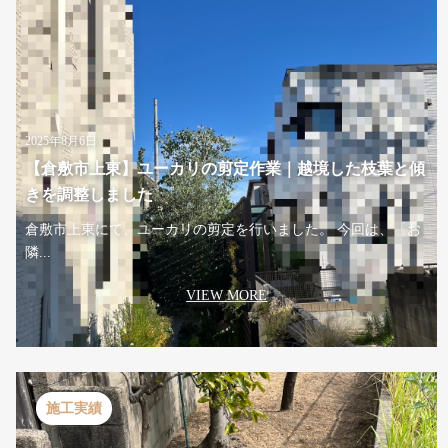
2025年8月6日
【倉敷市上東】ユーカリの剪定作業｜越境した枝葉と傾
きを調整しました
倉敷市上東にて、ユーカリの剪定を行いました。 今回は、「お
隣...
VIEW MORE
施工実績