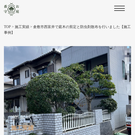
TOP
>
施工実績
>
倉敷市西富井で庭木の剪定と防虫剤散布を行いました【施工
事例】
2025.02.17
施工実績