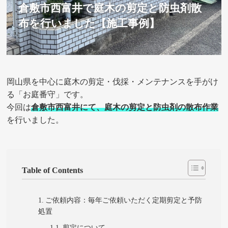
倉敷市西富井で庭木の剪定と防虫剤散
布を行いました【施工事例】
岡山県を中心に庭木の剪定・伐採・メンテナンスを手がけ
る「お庭番守」です。
今回は
倉敷市西富井にて、庭木の剪定と防虫剤の散布作業
を行いました。
Table of Contents
ご依頼内容：毎年ご依頼いただく定期剪定と予防
処置
剪定について