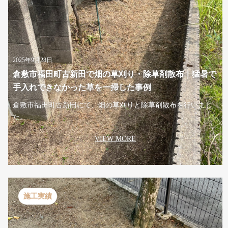
2025年9月28日
倉敷市福田町古新田で畑の草刈り・除草剤散布｜猛暑で
手入れできなかった草を一掃した事例
倉敷市福田町古新田にて、畑の草刈りと除草剤散布を行いまし
た。...
VIEW MORE
施工実績