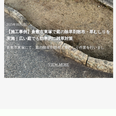
2025年10月2日
【施工事例】倉敷市東塚で庭の除草剤散布・草むしりを
実施｜広い庭でも効率的に雑草対策
倉敷市東塚にて、庭の除草剤散布と草むしり作業を行いまし
た。こ...
VIEW MORE