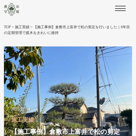
TOP
>
施工実績
>
【施工事例】倉敷市上富井で松の剪定を行いました｜6年目
の定期管理で庭木をきれいに維持
2025.11.14
施工実績
【施工事例】倉敷市上富井で松の剪定