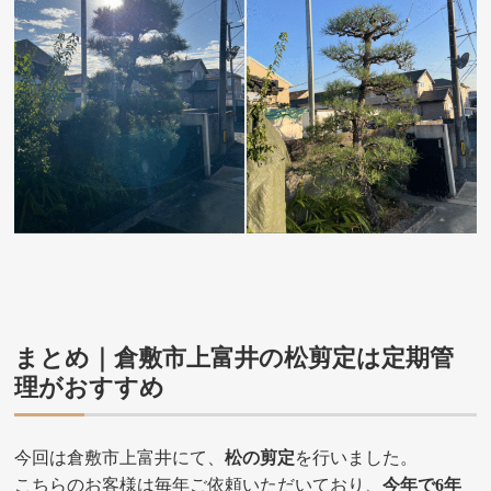
まとめ｜倉敷市上富井の松剪定は
定期管
理
がおすすめ
今回は倉敷市上富井にて、
松の剪定
を行いました。
こちらのお客様は毎年ご依頼いただいており、
今年で6年