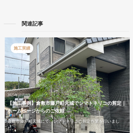
関連記事
施工実績
2025年10月8日
【施工事例】倉敷市藤戸町天城でシマトネリコの剪定｜
ホームページからのご依頼
倉敷市藤戸町天城にて、シマトネリコの剪定作業を行いまし
た。 ...