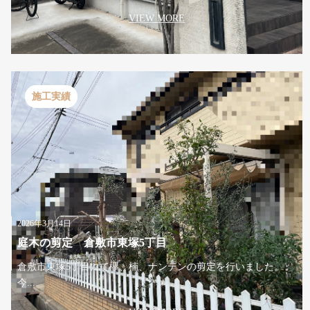
VIEW MORE
施工実績
2026年3月14日
庭木の剪定 倉敷市東塚5丁目
倉敷市東塚5丁目にて欅、楠、ナンテンの剪定を行いました。
今...