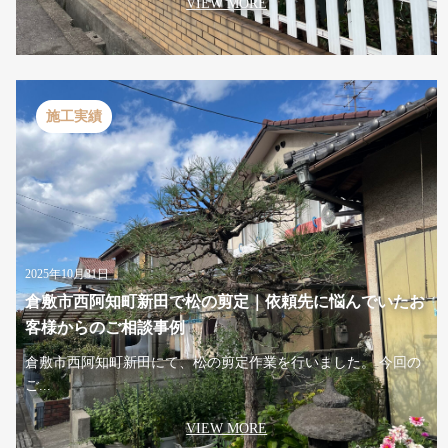
VIEW MORE
施工実績
2025年10月31日
倉敷市西阿知町新田で松の剪定｜依頼先に悩んでいたお
客様からのご相談事例
倉敷市西阿知町新田にて、松の剪定作業を行いました。 今回の
ご...
VIEW MORE