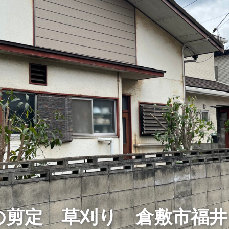
の剪定 草刈り 倉敷市福井