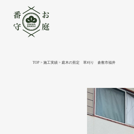
TOP
>
施工実績
>
庭木の剪定 草刈り 倉敷市福井