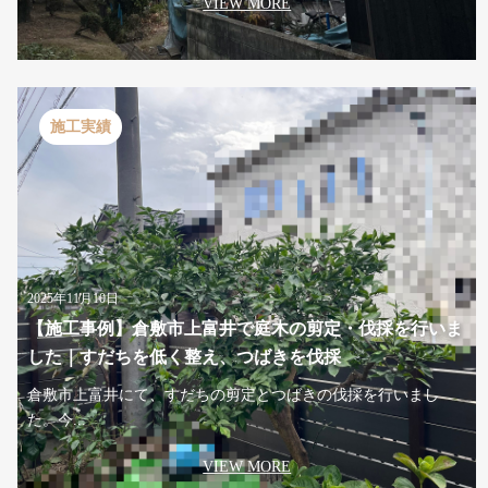
VIEW MORE
施工実績
2025年11月10日
【施工事例】倉敷市上富井で庭木の剪定・伐採を行いま
した｜すだちを低く整え、つばきを伐採
倉敷市上富井にて、すだちの剪定とつばきの伐採を行いまし
た。今...
VIEW MORE