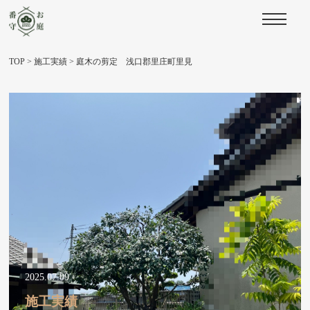
TOP
>
施工実績
>
庭木の剪定 浅口郡里庄町里見
2025.07.09
施工実績