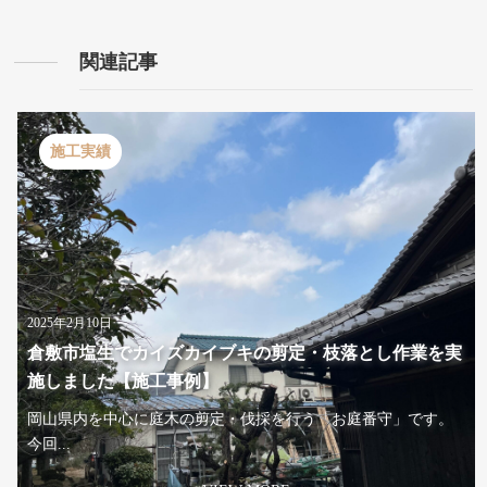
関連記事
施工実績
2025年2月10日
倉敷市塩生でカイズカイブキの剪定・枝落とし作業を実
施しました【施工事例】
岡山県内を中心に庭木の剪定・伐採を行う「お庭番守」です。
今回...