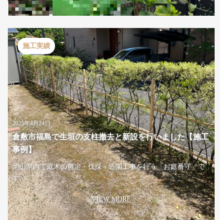
施工実績
2025年4月24日
倉敷市福島で生垣の支柱撤去と新設を行いました【施工
事例】
岡山県内で庭木の剪定・伐採・造園工事を行う「お庭番守」で
す。...
VIEW MORE