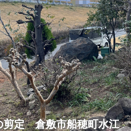
の剪定 倉敷市船穂町水江