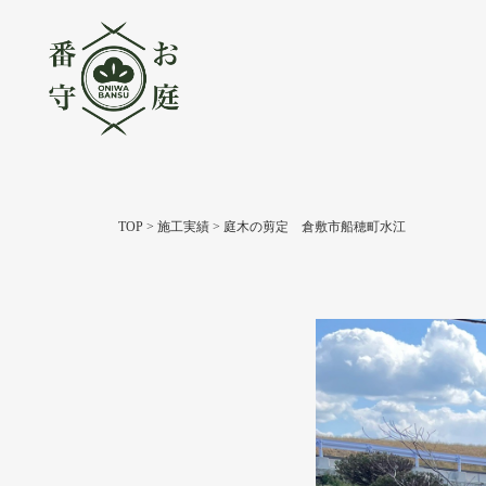
TOP
>
施工実績
>
庭木の剪定 倉敷市船穂町水江