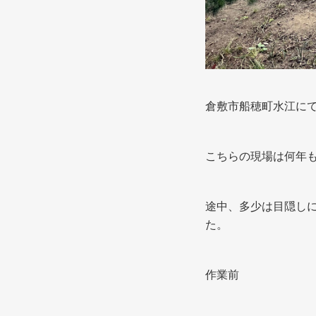
倉敷市船穂町水江に
こちらの現場は何年
途中、多少は目隠し
た。
作業前