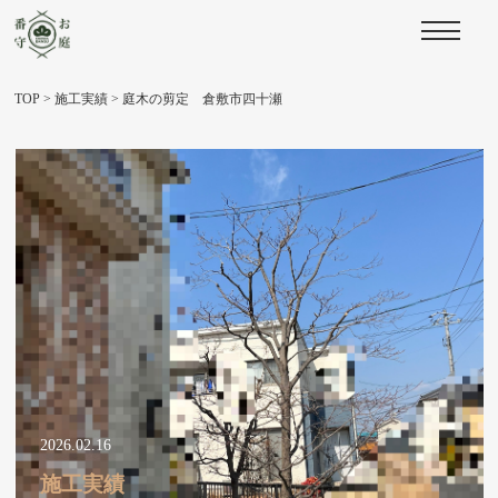
TOP
>
施工実績
>
庭木の剪定 倉敷市四十瀬
2026.02.16
施工実績