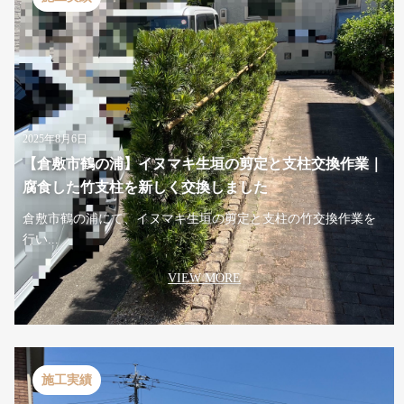
2025年8月6日
【倉敷市鶴の浦】イヌマキ生垣の剪定と支柱交換作業｜
腐食した竹支柱を新しく交換しました
倉敷市鶴の浦にて、イヌマキ生垣の剪定と支柱の竹交換作業を
行い...
VIEW MORE
施工実績