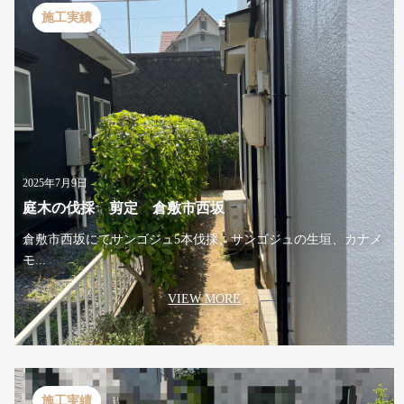
施工実績
2025年7月9日
庭木の伐採 剪定 倉敷市西坂
倉敷市西坂にてサンゴジュ5本伐採、サンゴジュの生垣、カナメ
モ...
VIEW MORE
施工実績