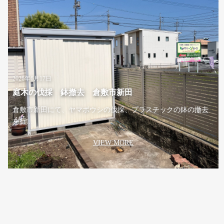
2026年6月17日
庭木の伐採 鉢撤去 倉敷市新田
倉敷市新田にて、ヤマボウシの伐採、プラスチックの鉢の撤去
を行...
VIEW MORE