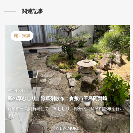
関連記事
施工実績
2026年5月21日
庭の草むしり 除草剤散布 倉敷市玉島阿賀崎
倉敷市玉島阿賀崎にて、草むしり、部分的に除草剤散布を行い
まし...
VIEW MORE