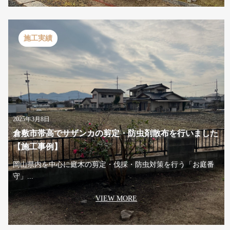
施工実績
2025年3月8日
倉敷市帯高でサザンカの剪定・防虫剤散布を行いました
【施工事例】
岡山県内を中心に庭木の剪定・伐採・防虫対策を行う「お庭番
守」...
VIEW MORE