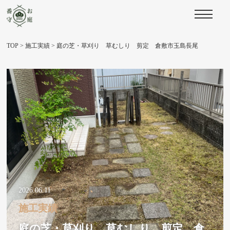
TOP
>
施工実績
>
庭の芝・草刈り 草むしり 剪定 倉敷市玉島長尾
2026.06.11
施工実績
庭の芝・草刈り 草むしり 剪定 倉