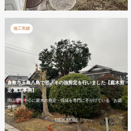
施工実績
2025年2月8日
倉敷市玉島八島でヒノキの強剪定を行いました【庭木剪
定 施工事例】
岡山県を中心に庭木の剪定・伐採を専門に手がけている「お庭
番守...
VIEW MORE