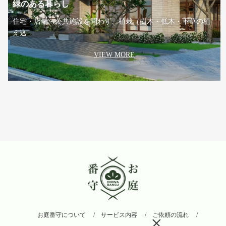
緑のある暮らし
住宅・店舗・公共施設を問わず、植栽（樹木・低木・下草の植
え込...
VIEW MORE
お庭番守について
サービス内容
ご依頼の流れ
×