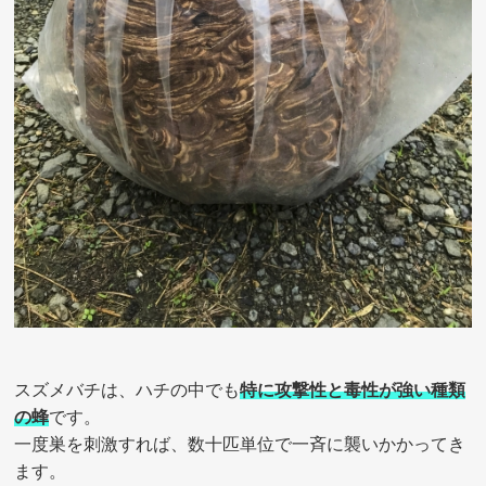
スズメバチは、ハチの中でも
特に攻撃性と毒性が強い種類
の蜂
です。
一度巣を刺激すれば、数十匹単位で一斉に襲いかかってき
ます。