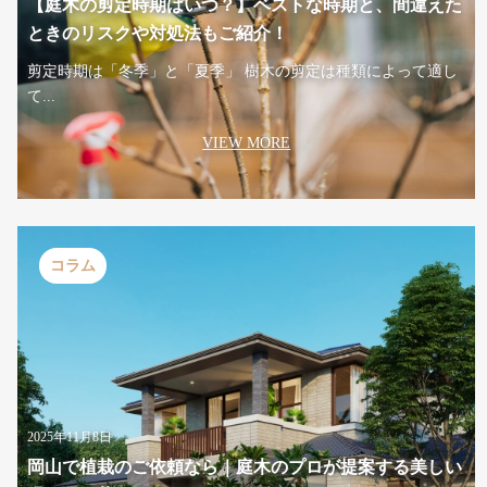
【庭木の剪定時期はいつ？】ベストな時期と、間違えた
ときのリスクや対処法もご紹介！
剪定時期は「冬季」と「夏季」 樹木の剪定は種類によって適し
て...
VIEW MORE
コラム
2025年11月8日
岡山で植栽のご依頼なら｜庭木のプロが提案する美しい