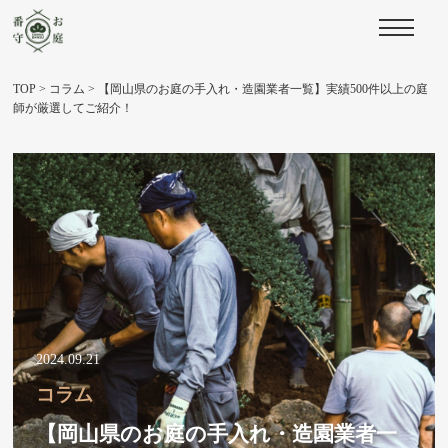
TOP
>
コラム
>
【岡山県のお庭の手入れ・造園業者一覧】実績500件以上の庭
師が厳選してご紹介！
2024.09.21
コラム
【岡山県のお庭の手入れ・造園業者一