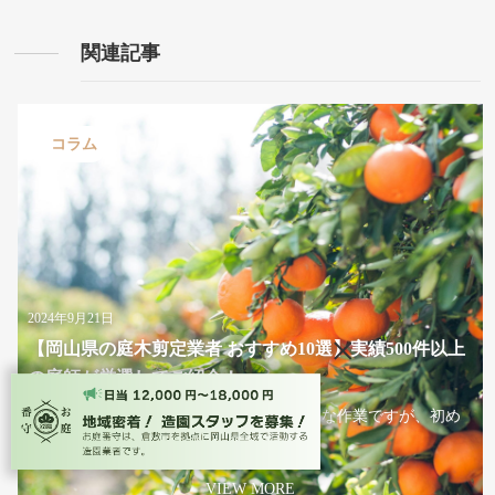
関連記事
コラム
2024年9月21日
×
【岡山県の庭木剪定業者 おすすめ10選】実績500件以上
の庭師が厳選してご紹介！
庭の手入れは家の美観を保つためにも大切な作業ですが、初め
ての...
VIEW MORE