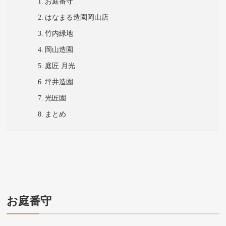
お庭番守
はなまる造園岡山店
竹内緑地
岡山造園
庭匠 月光
坪井造園
光匠園
まとめ
お庭番守