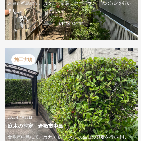
倉敷市福島にて、カツラ、紅葉、ヤマボウシ、他の剪定を行い
まし...
VIEW MORE
施工実績
2026年7月11日
庭木の剪定 倉敷市中島
倉敷市中島にて、カナメモチ、かしの生垣の剪定を行いまし