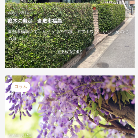
2026年8月1日
庭木の剪定 倉敷市福島
倉敷市福島にて、ヒイラギの生垣、ヤマボウシ、かし、その他
の剪...
VIEW MORE
コラム
2026年7月22日