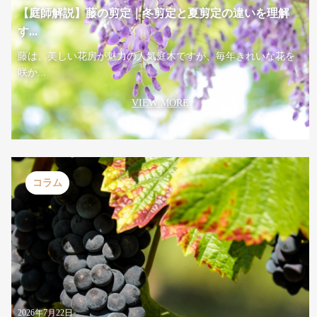
【庭師解説】藤の剪定｜冬剪定と夏剪定の違いを理解
す...
藤は、美しい花房が魅力の人気庭木ですが、毎年きれいな花を
咲か...
VIEW MORE
コラム
2026年7月22日