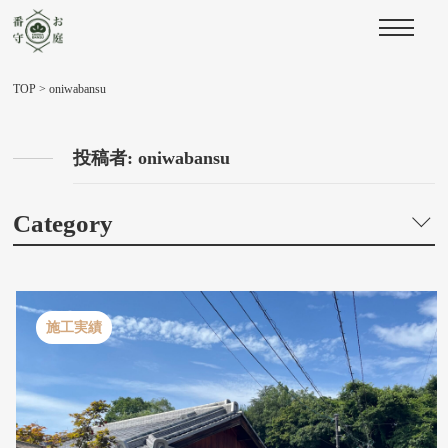
TOP
>
oniwabansu
投稿者:
oniwabansu
Category
施工実績