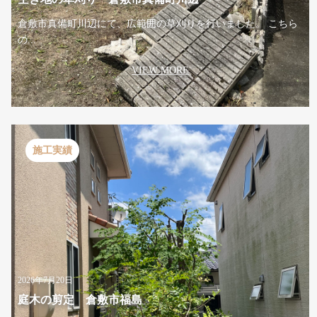
倉敷市真備町川辺にて、広範囲の草刈りを行いました。 こちら
の...
VIEW MORE
施工実績
2026年7月20日
庭木の剪定 倉敷市福島