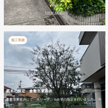
た。 ...
VIEW MORE
施工実績
2026年7月11日
庭木の剪定 倉敷市東富井
倉敷市東富井にて、オリーブ、ミモザの剪定を行いました。 今
回...