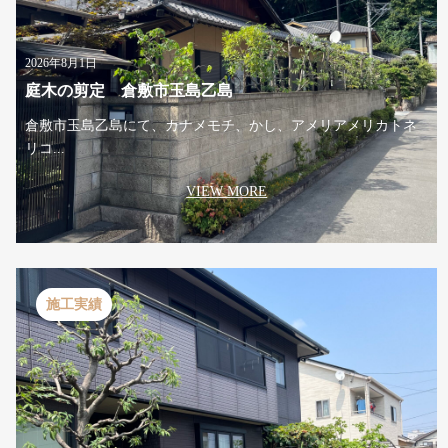
2026年8月1日
庭木の剪定 倉敷市玉島乙島
倉敷市玉島乙島にて、カナメモチ、かし、アメリアメリカトネ
リコ...
VIEW MORE
施工実績