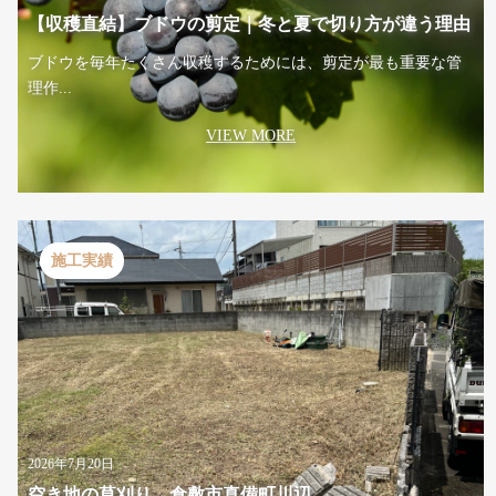
【収穫直結】ブドウの剪定｜冬と夏で切り方が違う理由
ブドウを毎年たくさん収穫するためには、剪定が最も重要な管
理作...
VIEW MORE
施工実績
2026年7月20日
空き地の草刈り 倉敷市真備町川辺