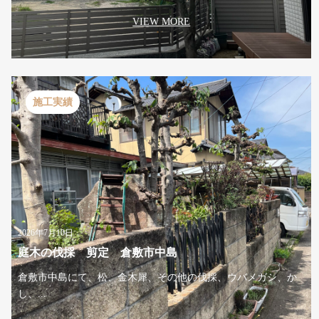
VIEW MORE
施工実績
2026年7月10日
庭木の伐採 剪定 倉敷市中島
倉敷市中島にて、松、金木犀、その他の伐採、ウバメガシ、か
し、...